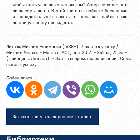
чтобы стать успешным человеком? Автор полагает, что
Обновить
лишь семь шагов. В этой книге вы найдете бесценные
и парадоксальные советы о том, как найти свою
лестницу к посту президента.
Я согласен на обработку
персональных данных
Я согласен с
правилами использования материалов
,
размещённых на портале.
Литвак, Михаил Ефимович (1938-). 7 шагов к успеху /
Михаил Литвак. - Москва : АСТ, печ. 2017. - 352 с. ; 21 см. -
(Принципы Литвака). - Загл. в соврем. правописании : Семь
Зарегистрироваться
шагов к успеху.
Поделиться
Уже зарегистрированы?
Войти
Заказать книгу в электронном каталоге