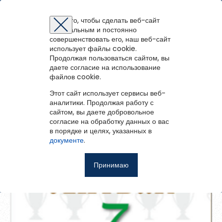
Мирнинская Централизованная библиотечная система
Для того, чтобы сделать веб-сайт
оптимальным и постоянно
Восстановление пароля
Регистрация на портале
Авторизация
Вы успешно зарегистрированы!
совершенствовать его, наш веб-сайт
войти
или
зарегистрироваться
использует файлы cookie.
Для того чтобы получить доступ к полнотекстовым документам и
Зарегистрированные пользователи имеют доступ к
Вернуться назад
Продолжая пользоваться сайтом, вы
Перейти на портал
записям вебинаров необходимо авторизоваться.
методическим рекомендациям, сценариям мероприятий,
Если у вас еще нет учетной записи,
даете согласие на использование
зарегистрируйтесь.
7 шагов к успеху
библиографическим и другим полнотекстовым документам, а
файлов cookie.
Ошибка регистрации.
Перезагрузите
страницу и попробуйте
также к записям вебинаров.
снова
Этот сайт использует сервисы веб-
Восстановить пароль
аналитики. Продолжая работу с
сайтом, вы даете добровольное
Главная
согласие на обработку данных о вас
в порядке и целях, указанных в
Введите эл.почту, привязанную к профилю на портале. На
События
документе
.
неё мы отправим ссылку для восстановления пароля.
Запомнить меня
О библиотеке
Принимаю
Войти
Советуем почитать
Ещё
Восстановить пароль
Фотоальбом