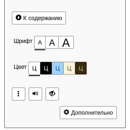
К содержанию
А
Шрифт
А
А
Цвет
Ц
Ц
Ц
Ц
Ц
Дополнительно