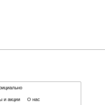
ициально
ы и акции
О нас