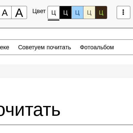
А
А
Цвет
Ц
Ц
Ц
Ц
Ц
еке
Советуем почитать
Фотоальбом
очитать