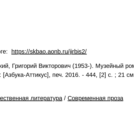
оге:
https://skbao.aonb.ru/jirbis2/
й, Григорий Викторович (1953-). Музейный рома
 [Азбука-Аттикус], печ. 2016. - 444, [2] с. ; 21 
ественная литература
/
Современная проза