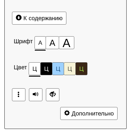
К содержанию
А
Шрифт
А
А
Цвет
Ц
Ц
Ц
Ц
Ц
Дополнительно