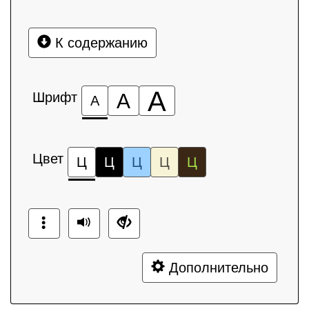
К содержанию
А
Шрифт
А
А
Цвет
Ц
Ц
Ц
Ц
Ц
Дополнительно