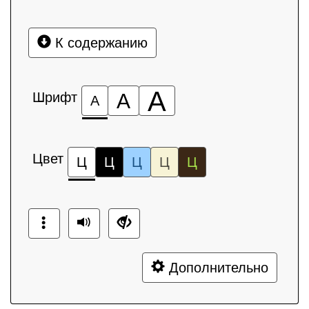
К содержанию
А
Шрифт
А
А
Цвет
Ц
Ц
Ц
Ц
Ц
Дополнительно