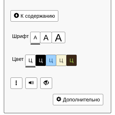
К содержанию
А
Шрифт
А
А
Цвет
Ц
Ц
Ц
Ц
Ц
Дополнительно